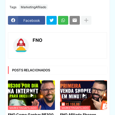
Tags
MarketingAfiliado
Facebook
FNO
POSTS RELACIONADOS
MARKETINGAFILIADO
MARKETINGAFILIADO
FNO Como Ganhar R$300
FNO Afiliado Shopee,