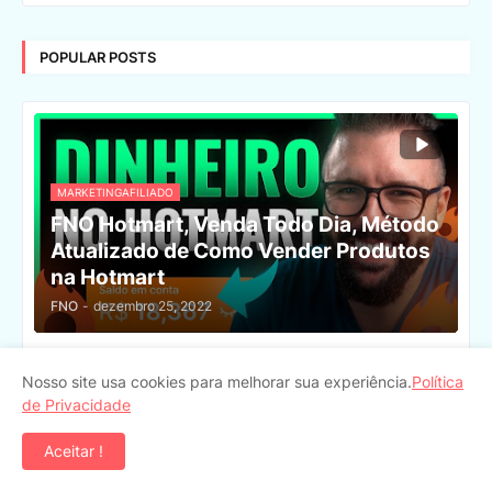
POPULAR POSTS
MARKETINGAFILIADO
FNO Hotmart, Venda Todo Dia, Método
Atualizado de Como Vender Produtos
na Hotmart
FNO
-
dezembro 25, 2022
FNO 7 MAIORES ERROS DE QUEM
Nosso site usa cookies para melhorar sua experiência.
Política
COMEÇA NO MARKETING DIGITAL (E
de Privacidade
Qual A Solução Para Eles)
dezembro 27, 2022
Aceitar !
FNO 52 IDEIAS PARA TRABALHAR EM