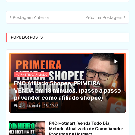
Postagem Anterior
Próxima Postagem
POPULAR POSTS
MARKETINGAFILIADO
FNO Afiliado Shopee, PRIMEIRA
VENDA em 18 minutos. (passo a passo
p/ vender como afiliado shopee)
FNO
-
dezembro 28, 2022
FNO Hotmart, Venda Todo Dia,
Método Atualizado de Como Vender
Produtos na Hotmart