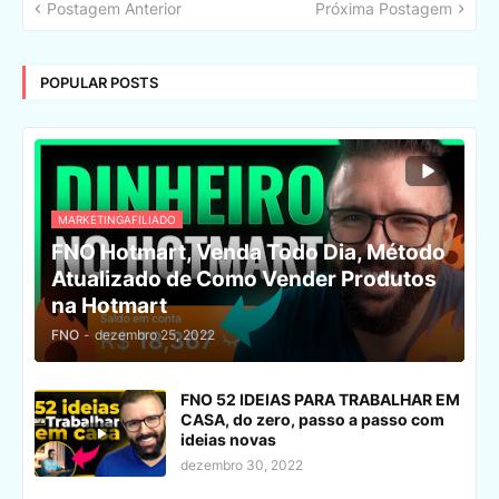
Postagem Anterior
Próxima Postagem
POPULAR POSTS
MARKETINGAFILIADO
FNO Hotmart, Venda Todo Dia, Método
Atualizado de Como Vender Produtos
na Hotmart
FNO
-
dezembro 25, 2022
FNO 52 IDEIAS PARA TRABALHAR EM
CASA, do zero, passo a passo com
ideias novas
dezembro 30, 2022